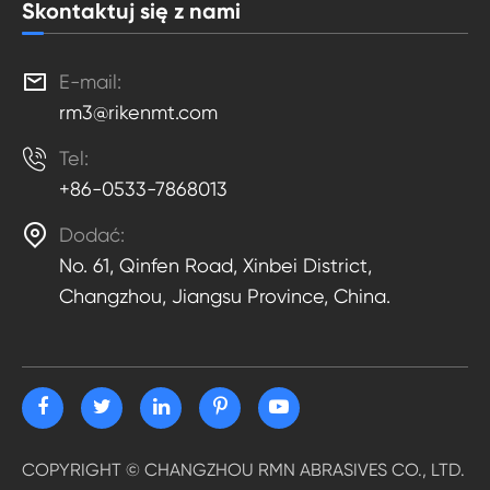
Skontaktuj się z nami

E-mail:
rm3@rikenmt.com

Tel:
+86-0533-7868013

Dodać:
No. 61, Qinfen Road, Xinbei District,
Changzhou, Jiangsu Province, China.
COPYRIGHT ©
CHANGZHOU RMN ABRASIVES CO., LTD.