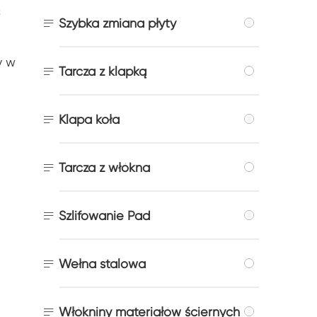
ć

Szybka zmiana płyty
y w

Tarcza z klapką

Klapa koła

Tarcza z włókna

Szlifowanie Pad

Wełna stalowa

Włókniny materiałów ściernych