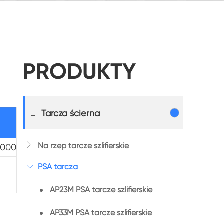
PRODUKTY

Tarcza ścierna

Na rzep tarcze szlifierskie
1000
PSA tarcza

AP23M PSA tarcze szlifierskie
AP33M PSA tarcze szlifierskie