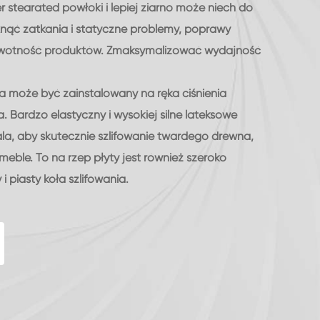
r stearated powłoki i lepiej ziarno może niech do
knąć zatkania i statyczne problemy, poprawy
żywotność produktów. Zmaksymalizować wydajność
ka może być zainstalowany na ręka ciśnienia
 Bardzo elastyczny i wysokiej silne lateksowe
a, aby skutecznie szlifowanie twardego drewna,
meble. To na rzep płyty jest również szeroko
 piasty koła szlifowania.