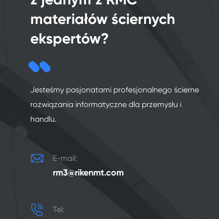
materiałów ściernych
ekspertów?
Jesteśmy pasjonatami profesjonalnego ścierne
rozwiązania informatyczne dla przemysłu i
handlu.

E-mail:
rm3@rikenmt.com

Tel: