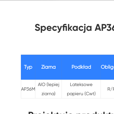
Specyfikacja AP36
Typ
Ziarna
Podkład
Oblig
AlO (lepiej
Lateksowe
AP36M
R/
ziarna)
papieru (Cwt)