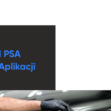
 PSA
 Aplikacji
 i konstrukcja