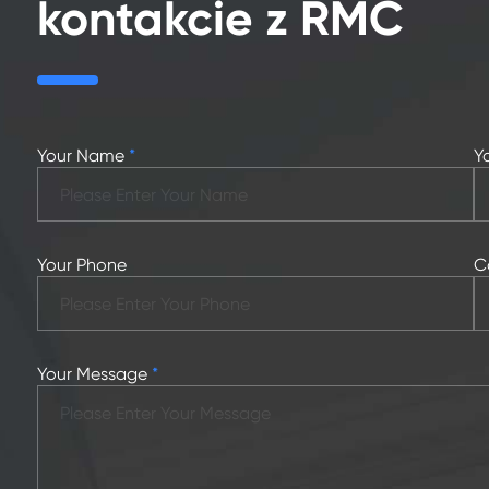
kontakcie z RMC
Your Name
*
Y
Your Phone
C
Your Message
*