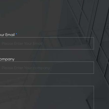
our Email
*
ompany