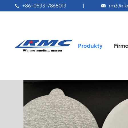
+86-0533-7868013
rm3@ri


Produkty
Firm
Domu
Produkty
Tarcza ścierna
PSA tarcz
