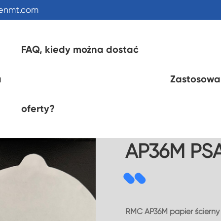
kenmt.com
FAQ, kiedy można dostać
a
Zastosowa
a
AP36M PSA tarcze szlifierskie
oferty?
AP36M PSA 
RMC AP36M papier ścierny 