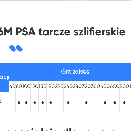
M PSA tarcze szlifierskie
Grit zakres
acji
60
80
100
120
150
180
220
240
280
320
360
400
600
800
R
●
●
●
●
●
●
●
●
●
●