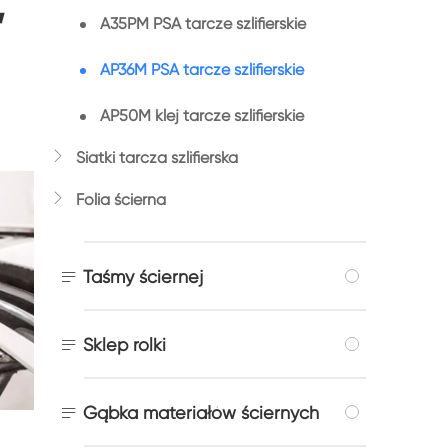
,
A35PM PSA tarcze szlifierskie
AP36M PSA tarcze szlifierskie
AP50M klej tarcze szlifierskie

Siatki tarcza szlifierska

Folia ścierna

Taśmy ściernej

Sklep rolki

Gąbka materiałów ściernych