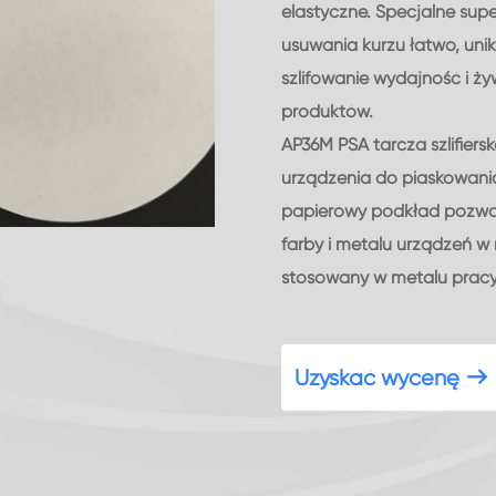
elastyczne. Specjalne supe
usuwania kurzu łatwo, uni
szlifowanie wydajność i 
produktów.
AP36M PSA tarcza szlifiers
urządzenia do piaskowania.
papierowy podkład pozwal
farby i metalu urządzeń w 
stosowany w metalu pracy i
Uzyskać wycenę
