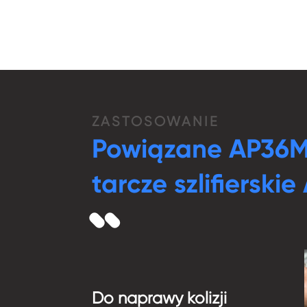
ZASTOSOWANIE
Powiązane AP36M
tarcze szlifierskie
Budowa