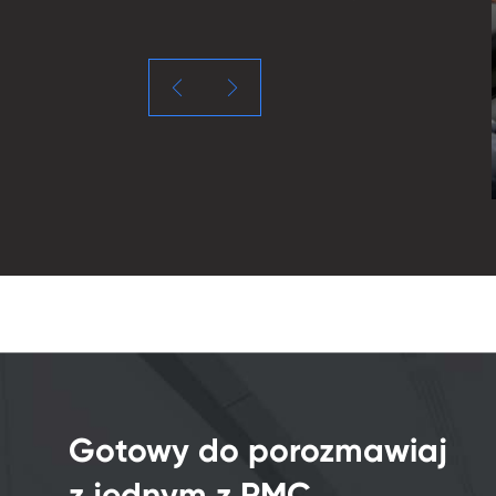

Gotowy do porozmawiaj
z jednym z RMC