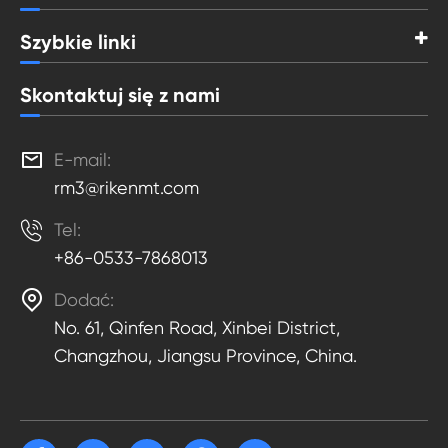
Szybkie linki
Skontaktuj się z nami

E-mail:
rm3@rikenmt.com

Tel:
+86-0533-7868013

Dodać:
No. 61, Qinfen Road, Xinbei District,
Changzhou, Jiangsu Province, China.