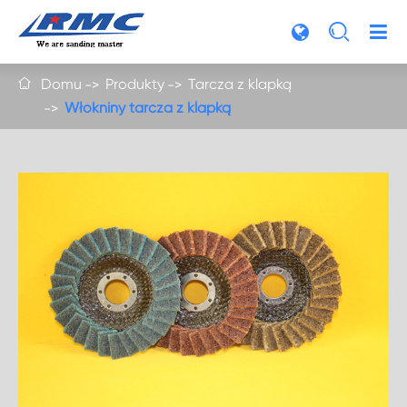

Domu
Produkty
Tarcza z klapką

Włókniny tarcza z klapką