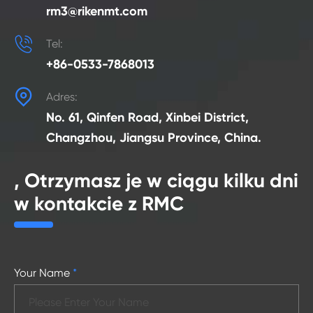
rm3@rikenmt.com

Tel:
+86-0533-7868013

Adres:
No. 61, Qinfen Road, Xinbei District,
Changzhou, Jiangsu Province, China.
, Otrzymasz je w ciągu kilku dni
w kontakcie z RMC
Your Name
*