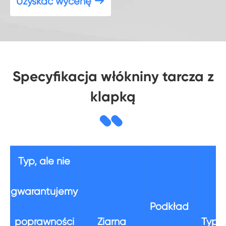
Uzyskać wycenę

Specyfikacja włókniny tarcza z
klapką
Typ, ale nie
gwarantujemy
Podkład
poprawności
Ziarna
Typ