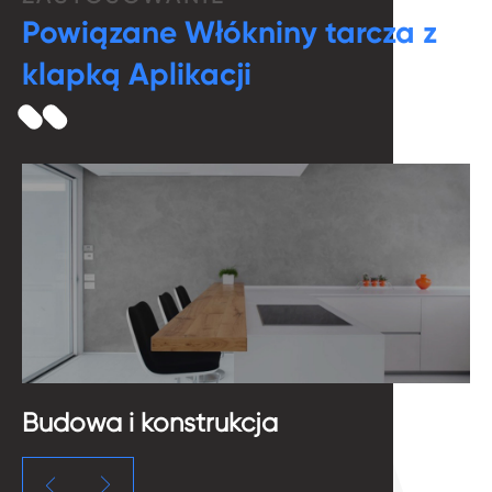
Powiązane Włókniny tarcza z
klapką Aplikacji
Budowa i konstrukcja
M

