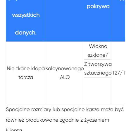
pokrywa
wszystkich
danych.
Włókno
szklane/
Z tworzywa
Nie tkane klapa
Kalcynowanego
sztucznego
T27/T29
tarcza
ALO
Specjalne rozmiary lub specjalne kasza może być
również produkowane zgodnie z życzeniem
klienta.