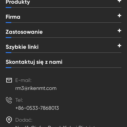
Produkty
Firma
Zastosowanie
Szybkie linki
Skontaktuj się z nami

E-mail:
rm3@rikenmt.com

Tel:
+86-0533-7868013

Dodać: