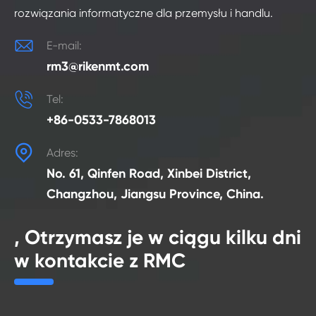
rozwiązania informatyczne dla przemysłu i handlu.

E-mail:
rm3@rikenmt.com

Tel:
+86-0533-7868013

Adres:
No. 61, Qinfen Road, Xinbei District,
Changzhou, Jiangsu Province, China.
, Otrzymasz je w ciągu kilku dni
w kontakcie z RMC