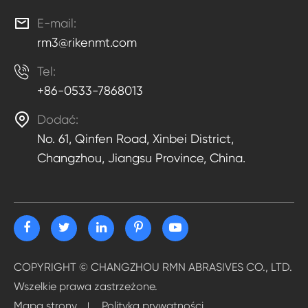

E-mail:
rm3@rikenmt.com

Tel:
+86-0533-7868013

Dodać:
No. 61, Qinfen Road, Xinbei District,
Changzhou, Jiangsu Province, China.
COPYRIGHT ©
CHANGZHOU RMN ABRASIVES CO., LTD.
Wszelkie prawa zastrzeżone.
Mapa strony
Polityka prywatności