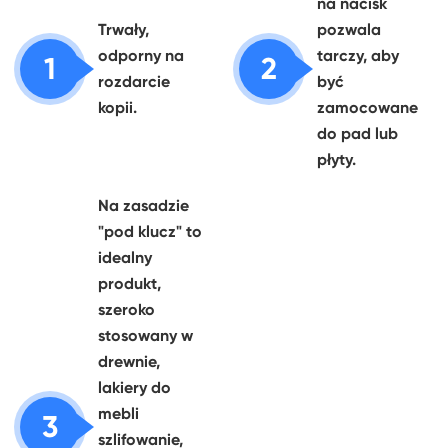
na nacisk
Trwały,
pozwala
odporny na
tarczy, aby
1
2
rozdarcie
być
kopii.
zamocowane
do pad lub
płyty.
Na zasadzie
"pod klucz" to
idealny
produkt,
szeroko
stosowany w
drewnie,
lakiery do
mebli
3
szlifowanie,