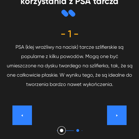
korzystania z PSA tarcza
- 1 -
la
PSA (klej wrażliwy na nacisk) tarcze szlifierskie są
T
,
popularne z kilku powodów. Mogą one być
óry
umieszczone na dysku twardego na szlifierka, tak, że są
do
ą
one całkowicie płaskie. W wyniku tego, że są idealne do
s
tworzenia bardzo nawet wykończenia.

