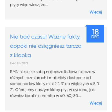
płyty więc wiesz, że...
Więcej
18
Nie trać czasu! Ważne fakty,
DEC
dopóki nie osiągniesz tarcza
z klapką
Dec 18-2021
RMN niesie ze sobą najlepsze listkowe tarcze w
różnych rozmiarach i materiały dostępne od
samochodów klasy mini 2 ", 3" do większych 4.5 ”i
7". Oferujemy naszym klapy płyt w cyrkonu, jak
również koraliki ceramika w 40, 60, 80...
Więcej