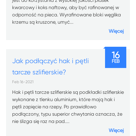
jest do korzystania z wysokiej jakości piasek
kwarcowy i koks naftowy, aby być rafinowanej w
odporność na pieca. Wyrafinowane bloki węglika
krzemu są kruszone, umyć...
Więcej
16
Jak podłączyć hak i pętli
FEB
tarcze szlifierskie?
Feb 16-2021
Hak i pętli tarcze szlifierskie są podkładki szlifierskie
wykonane z tlenku aluminium, które mają hak i
pętli zapięcie na rzepy. Po prawidłowo
podłączony, typu superior chwytania oznacza, że
nie ślizga się raz na pad....
Więcej