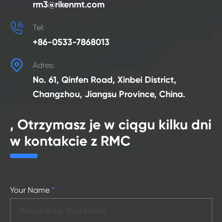
rm3@rikenmt.com

Tel:
+86-0533-7868013

Adres:
No. 61, Qinfen Road, Xinbei District,
Changzhou, Jiangsu Province, China.
, Otrzymasz je w ciągu kilku dni
w kontakcie z RMC
Your Name
*