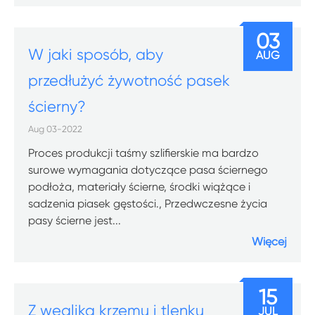
03
W jaki sposób, aby
AUG
przedłużyć żywotność pasek
ścierny?
Aug 03-2022
Proces produkcji taśmy szlifierskie ma bardzo
surowe wymagania dotyczące pasa ściernego
podłoża, materiały ścierne, środki wiążące i
sadzenia piasek gęstości., Przedwczesne życia
pasy ścierne jest...
Więcej
15
Z węglika krzemu i tlenku
JUL