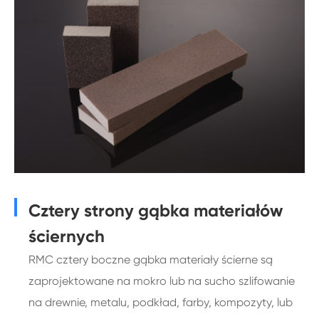
Cztery strony gąbka materiałów
ściernych
RMC cztery boczne gąbka materiały ścierne są
zaprojektowane na mokro lub na sucho szlifowanie
na drewnie, metalu, podkład, farby, kompozyty, lub