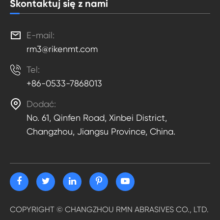
Skontaktuj się z nami

E-mail:
rm3@rikenmt.com

Tel:
+86-0533-7868013

Dodać:
No. 61, Qinfen Road, Xinbei District,
Changzhou, Jiangsu Province, China.
COPYRIGHT ©
CHANGZHOU RMN ABRASIVES CO., LTD.