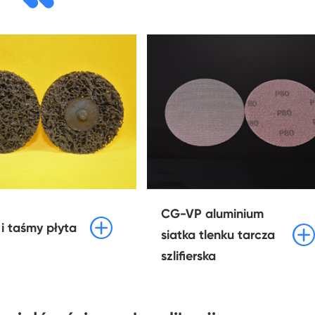
CG-VP aluminium

 i taśmy płyta

siatka tlenku tarcza
szlifierska