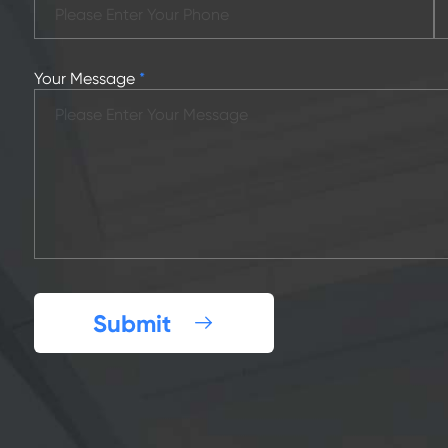
Your Message
*
Submit
