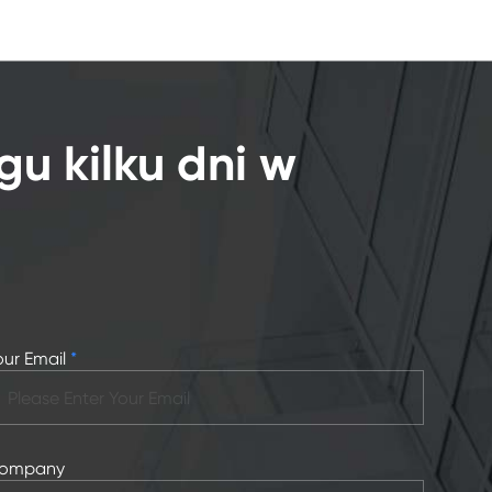
gu kilku dni w
our Email
*
ompany