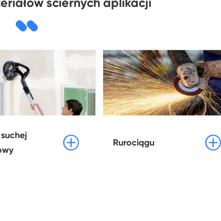
riałów ściernych aplikacji
 suchej


Rurociągu
owy