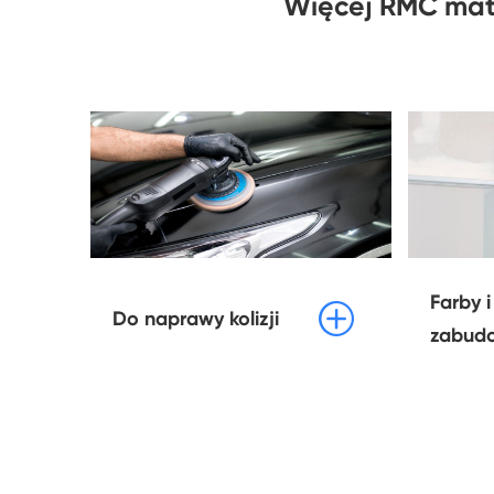
Więcej RMC mate
Farby i

Do naprawy kolizji
zabud