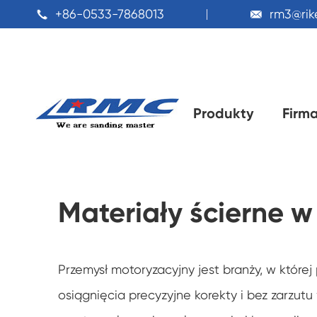
+86-0533-7868013
rm3@ri


Produkty
Firm
Domu
Zastosowanie
DIY w domu poprawy

Materiały ścierne 
Przemysł motoryzacyjny jest branży, w któr
osiągnięcia precyzyjne korekty i bez zarzu