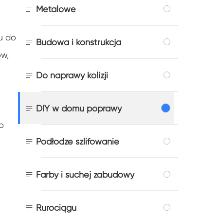

Metalowe
u do

Budowa i konstrukcja
ów,

Do naprawy kolizji

DIY w domu poprawy
o

Podłodze szlifowanie

Farby i suchej zabudowy

Rurociągu