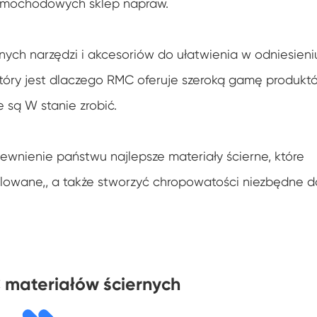
 samochodowych sklep napraw.
jnych narzędzi i akcesoriów do ułatwienia w odniesieni
 który jest dlaczego RMC oferuje szeroką gamę produkt
e są W stanie zrobić.
ewnienie państwu najlepsze materiały ścierne, które
malowane,, a także stworzyć chropowatości niezbędne d
 materiałów ściernych