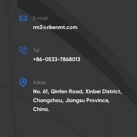

E-mail:
rm3@rikenmt.com

Tel:
+86-0533-7868013

Adres:
No. 61, Qinfen Road, Xinbei District,
Changzhou, Jiangsu Province,
China.