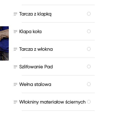

Tarcza z klapką

Klapa koła

Tarcza z włókna

Szlifowanie Pad

Wełna stalowa

Włókniny materiałów ściernych